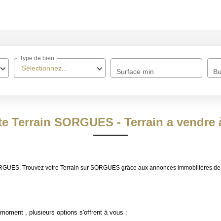
ACCUEIL
Type de bien
À VENDRE
Sélectionnez...
Surface min
Bu
À LOUER
NOS MÉTIERS
nte Terrain SORGUES - Terrain a vendr
Transaction
Gestion Locative
e SORGUES. Trouvez votre Terrain sur SORGUES grâce aux annonces immobilières
BIENS VENDUS
moment , plusieurs options s'offrent à vous :