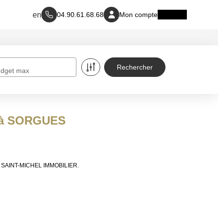
04.90.61.68.68
Mon compte
dget max
e à SORGUES
 de SAINT-MICHEL IMMOBILIER.