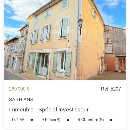
ESTIMATION
FAQ
NOS AVIS CLIENTS CERTIFIÉS
EXTRANET LOCATAIRES /
PROPRIÉTAIRES BAILLEURS
RÉSEAUX SOCIAUX
269 000 €
Ref: 5207
NOS ACTUALITÉS
SARRIANS
Immeuble - Spécial Investisseur
POLITIQUE DE CONFIDENTIALITÉ
147
M²
9
Pièce(s)
4
Chambre(s)
Réf :
5207