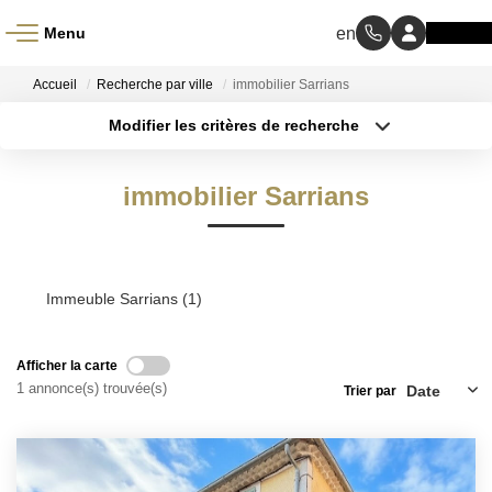
Menu
ACCUEIL
Accueil
Recherche par ville
immobilier Sarrians
Modifier les critères de recherche
À VENDRE
Type de transaction
Localisation
Acheter
Localisation
immobilier Sarrians
Type de bien
À LOUER
Sélectionnez...
Surface min
NOS MÉTIERS
Budget max
Immeuble Sarrians (1)
Transaction
Plus de critères
Gestion Locative
Afficher la carte
Créer une alerte
1 annonce(s) trouvée(s)
Trier par
BIENS VENDUS