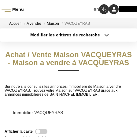
Menu
ACCUEIL
Accueil
A vendre
Maison
VACQUEYRAS
Modifier les critères de recherche
À VENDRE
Type de transaction
Localisation
Acheter
Localisation
Achat / Vente Maison VACQUEYRAS
Type de bien
À LOUER
Sélectionnez...
- Maison a vendre à VACQUEYRAS
Surface min
NOS MÉTIERS
Budget max
Sur notre site consultez les annonces immobilière de Maison à vendre
Transaction
Plus de critères
VACQUEYRAS. Trouvez votre Maison sur VACQUEYRAS grâce aux
annonces immobilières de SAINT-MICHEL IMMOBILIER.
Gestion Locative
Créer une alerte
Immobilier VACQUEYRAS
BIENS VENDUS
Afficher la carte