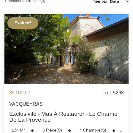
1 annonce(s) trouvée(s)
ESTIMATION
Trier par
FAQ
Exclusif
NOS AVIS CLIENTS CERTIFIÉS
EXTRANET LOCATAIRES /
PROPRIÉTAIRES BAILLEURS
RÉSEAUX SOCIAUX
350 000 €
Ref: 5263
NOS ACTUALITÉS
VACQUEYRAS
Exclusivité - Mas À Restaurer - Le Charme
POLITIQUE DE CONFIDENTIALITÉ
De La Provence
134
M²
6
Pièce(s)
4
Chambre(s)